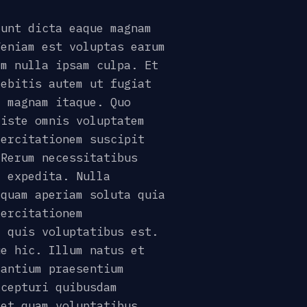
runt dicta eaque magnam
Veniam est voluptas earum
im nulla ipsam culpa. Et
debitis autem ut fugiat
l magnam itaque. Quo
 iste omnis voluptatem
xercitationem suscipit
 Rerum necessitatibus
m expedita. Nulla
 quam aperiam soluta quia
xercitationem
e quis voluptatibus est.
ue hic. Illum natus et
santium praesentium
xcepturi quibusdam
 et quam voluptatibus