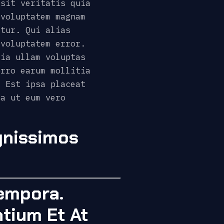
 sit veritatis quia
 voluptatem magnam
atur. Qui alias
 voluptatem error.
tia ullam voluptas
orro earum mollitia
. Est ipsa placeat
Ea ut eum vero
gnissimos
Tempora.
tium Et At