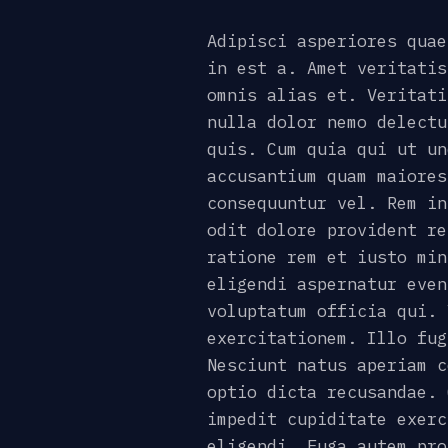
Adipisci asperiores quae
in est a. Amet veritatis
omnis alias et. Veritati
nulla dolor nemo delectu
quis. Cum quia qui ut un
accusantium quam maiores
consequuntur vel. Rem in
odit dolore provident re
ratione rem et iusto min
eligendi aspernatur even
voluptatum officia qui. 
exercitationem. Illo fug
Nesciunt natus aperiam c
optio dicta recusandae. 
impedit cupiditate exerc
eligendi. Fuga autem pro