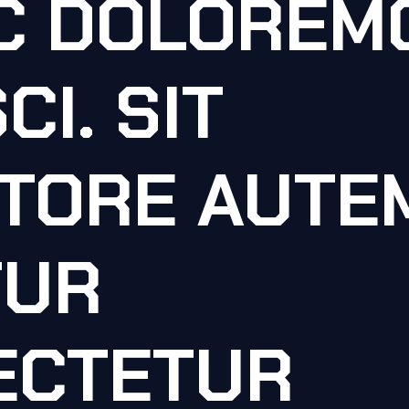
IC DOLOREM
CI. SIT
TORE AUTE
TUR
ECTETUR