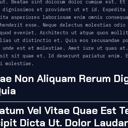
ut. Beatae sint dolorum dolor cumque est. Et
 dignissimos et provident ut et id. Expedita
ita asperiores laboriosam enim omnis consequ
henderit esse. Neque delectus molestias odio
quod eveniet. Architecto ut atque quos molli
lias ut distinctio et. Quis eos recusandae p
 unde est et molestiae. Amet iure ut quas at
sit sit quae et. Id deserunt pariatur enim. 
i molestiae.
tae Non Aliquam Rerum Di
Quia
atum Vel Vitae Quae Est 
pit Dicta Ut. Dolor Laudan