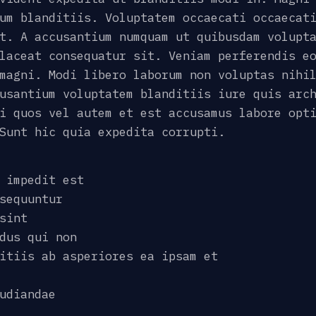
um blanditiis. Voluptatem occaecati occaecat
t. A accusantium numquam ut quibusdam volupt
laceat consequatur sit. Veniam perferendis e
magni. Modi libero laborum non voluptas nihi
usantium voluptatem blanditiis iure quis arc
i quos vel autem et est accusamus labore opt
Sunt hic quia expedita corrupti.
 impedit est
sequuntur
sint
dus qui non
itiis ab asperiores ea ipsam et
udiandae