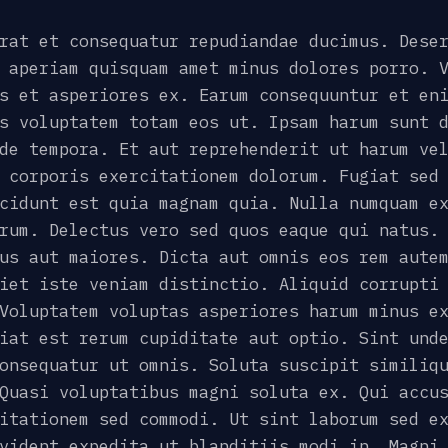
rat et consequatur repudiandae ducimus. Dese
 aperiam quisquam amet minus dolores porro. 
s et asperiores ex. Earum consequuntur et en
s voluptatem totam eos ut. Ipsam harum sunt 
de tempora. Et aut reprehenderit ut harum ve
 corporis exercitationem dolorum. Fugiat sed
cidunt est quia magnam quia. Nulla numquam e
rum. Delectus vero sed quos eaque qui natus.
us aut maiores. Dicta aut omnis eos rem aute
iet iste veniam distinctio. Aliquid corrupti
Voluptatem voluptas asperiores harum minus e
iat est rerum cupiditate aut optio. Sint und
onsequatur ut omnis. Soluta suscipit similiq
Quasi voluptatibus magni soluta ex. Qui accu
itationem sed commodi. Ut sint laborum sed e
vident expedita ut blanditiis modi in. Magni