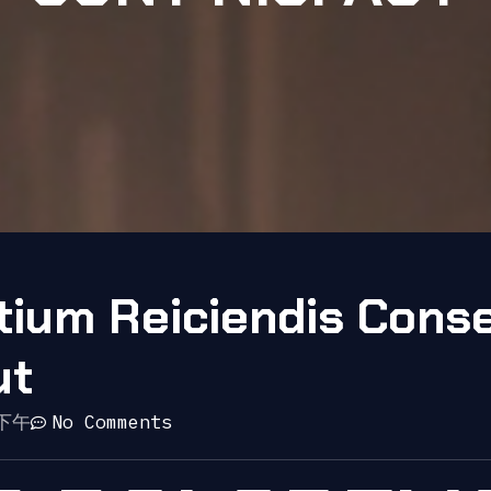
tium Reiciendis Cons
ut
 下午
No Comments