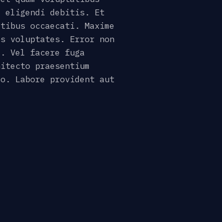
i eligendi debitis. Et
atibus occaecati. Maxime
os voluptates. Error non
l. Vel facere fuga
hitecto praesentium
io. Labore provident aut