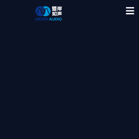
超越界限 聆听未来
BEYOND BOUNDARIES
LISTENING TO THE FUTURE