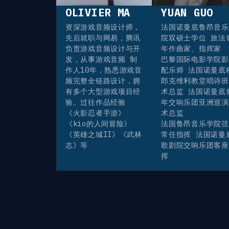
OLIVIER MA
YUAN GUO
资深游戏音频设计师，
法国诺曼底鲁昂音乐
先后就职与网易，腾讯
院双硕士学位 旅法
负责游戏音频设计与开
年作曲家、指挥家
发，从事游戏音频 制
巴黎国际电影学院影
作人10年，熟悉游戏音
配乐师 法国诺曼底
频完整全链路设计，拥
郎克维利教堂唱诗班
有多个大型游戏项目经
术总监 法国诺曼底
验。过往作品经验
年交响乐团亚洲巡演
《火影忍者手游》
术总监
《kio的人间冒险》
法国鲁昂音乐学院弦
《英雄之城II》《武林
常任指挥 法国诺曼
志》等
歌剧院交响乐团客座
挥