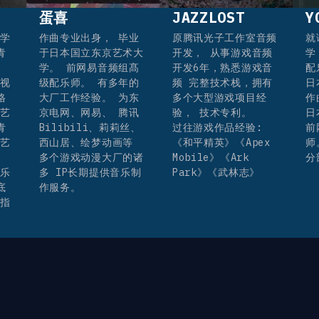
蛋喜
JAZZLOST
Y
学
作曲专业出身， 毕业
原腾讯光子工作室音频
就
青
于日本国立东京艺术大
开发， 从事游戏音频
学
学。 前网易音频组髙
开发6年，熟悉游戏音
配
视
级配乐师。 有多年的
频 完整技术栈，拥有
日
格
大厂工作经验。 为东
多个大型游戏项目经
作
艺
京电网、网易、 腾讯
验， 技术专利。
日
青
Bilibili、莉莉丝、
过往游戏作品经验:
前
艺
西山居、绘梦动画等
《和平精英》《Apex
师
多个游戏动漫大厂的诸
Mobile》《Ark
分
乐
多 IP长期提供音乐制
Park》《武林志》
底
作服务。
指