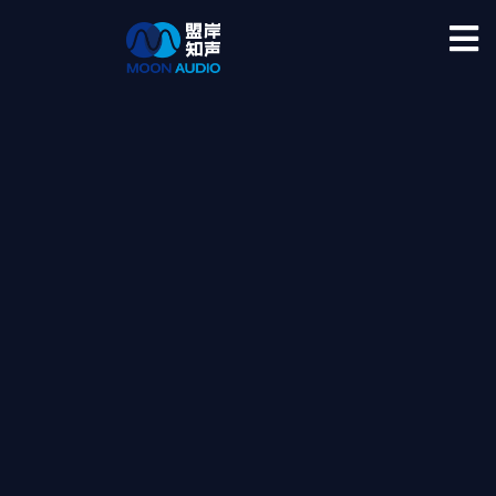
超越界限 聆听未来
BEYOND BOUNDARIES
LISTENING TO THE FUTURE